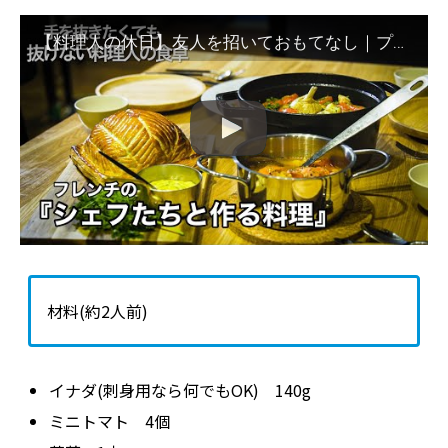
【料理人の休日】友人を招いておもてなし｜プロの連携で作るおうちフレンチ４品
材料(約2人前)
イナダ(刺身用なら何でも
OK
)
140g
ミニトマト
4
個