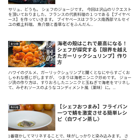
サリュ、どうも。 シェフのジョージです。 今回は沢山のリクエスト
を頂いておりました、フランスの代表料理の１つである【ブイヤベ
ース】を作っていきます。 ブイヤベースはフランス南西部マルセイ
ユの郷土料理。 魚介類と香草などをふんだん...
海老の殻はこれで最高になる！
未分類
シェフが探究する【限界を越え
たガーリックシュリンプ】作り
方
ハワイのグルメ、ガーリックシュリンプと聞くとなにやらすごくお
しゃれな感じがしますが、 つまりは海老ニンニク炒めです。 ジョー
ジ流の作り方は、すりおろしたニンニクと玉ねぎで海老をマリネし
て、みぞれソースのようなコンディメント風（薬味）に。...
【シェフおつまみ】フライパン
魚料理
一つで鯖を激変させる簡単レシ
ピ〈白ワイン蒸し〉
1番寝かしてマリネすることで、味がしっかりと染み込みます。 さ