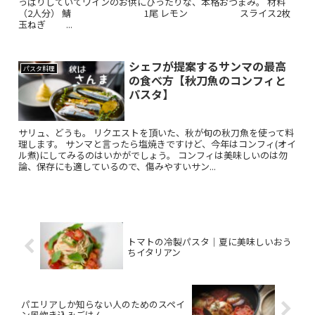
っぱりしていてワインのお供にぴったりな、本格おつまみ。 材料
（2人分） 鯖 1尾 レモン スライス2枚
玉ねぎ ...
シェフが提案するサンマの最高
パスタ料理
の食べ方【秋刀魚のコンフィと
パスタ】
サリュ、どうも。 リクエストを頂いた、秋が旬の秋刀魚を使って料
理します。 サンマと言ったら塩焼きですけど、今年はコンフィ(オイ
ル煮)にしてみるのはいかがでしょう。 コンフィは美味しいのは勿
論、保存にも適しているので、傷みやすいサン...
トマトの冷製パスタ｜夏に美味しいおう
ちイタリアン
パエリアしか知らない人のためのスペイ
ン風炊き込みごはん