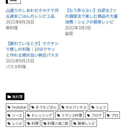
山盛りのしあわせホタテで作
【もう余らない】白菜を2つ
る週末ごはんのレシピ２品
の調理法で楽しむ絶品の大量
2021年8月28日
消費｜シェフの簡単レシピ
魚料理
2022年3月3日
副菜
【疲れているとき】ラクチン
で癒しの料理｜10分でサッ
と作れる絶対旨い納豆パスタ
2021年9月15日
パスタ料理
魚料理
Youtuber
おうちごはん
カルパッチョ
シェフ
ソース
ドレッシング
フランス料理
ブログ
プロ
レシピ
料理
料理人城二郎
簡単レシピ