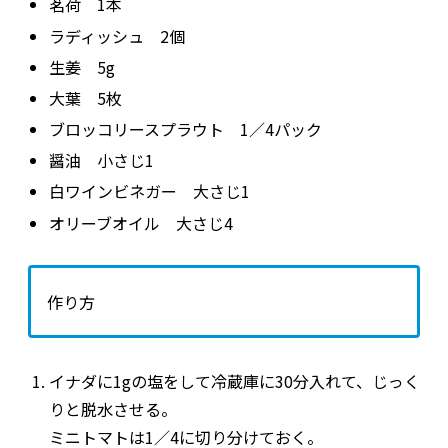
茗荷
1
本
ラディッシュ
2
個
生姜
5g
大葉
5
枚
ブロッコリースプラウト
1
／
4パック
醤油 小さじ
1
白ワインビネガー 大さじ1
オリーブオイル 大さじ
4
作り方
イナダに
1g
の塩をして冷蔵庫に
30
分入れて、じっく
りと脱水させる。
ミニトマトは
1
／
4
に切り分けておく。