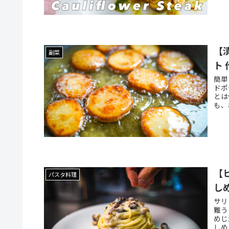
【
副菜
ト
簡単
ドポ
とは
も、
【
パスタ料理
し
サリ
難う
めじ
しめ