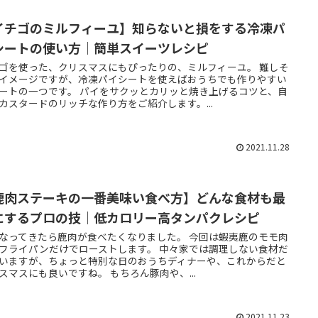
イチゴのミルフィーユ】知らないと損をする冷凍パ
シートの使い方｜簡単スイーツレシピ
ゴを使った、クリスマスにもぴったりの、ミルフィーユ。 難しそ
イメージですが、冷凍パイシートを使えばおうちでも作りやすい
ートの一つです。 パイをサクッとカリッと焼き上げるコツと、自
カスタードのリッチな作り方をご紹介します。...
2021.11.28
鹿肉ステーキの一番美味い食べ方】どんな食材も最
にするプロの技｜低カロリー高タンパクレシピ
なってきたら鹿肉が食べたくなりました。 今回は蝦夷鹿のモモ肉
フライパンだけでローストします。 中々家では調理しない食材だ
いますが、ちょっと特別な日のおうちディナーや、これからだと
スマスにも良いですね。 もちろん豚肉や、...
2021.11.23