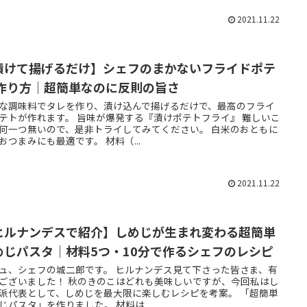
2021.11.22
漬けて揚げるだけ】シェフのまかないフライドポテ
 作り方｜超簡単なのに反則の旨さ
な調味料でタレを作り、漬け込んで揚げるだけで、最高のフライ
テトが作れます。 旨味が爆発する『漬けポテトフライ』 難しいこ
何一つ無いので、是非トライしてみてください。 白米のおともに
おつまみにも最適です。 材料（...
2021.11.22
ヒルナンデスで紹介】しめじが生まれ変わる超簡単
めじパスタ｜材料5つ・10分で作るシェフのレシピ
ュ、シェフの城二郎です。 ヒルナンデス見て下さった皆さま、有
ございました！ 秋のきのこはどれも美味しいですが、今回私はし
派代表として、しめじを最大限に楽しむレシピを考案。 「超簡単
じパスタ」を作りました。 材料は...