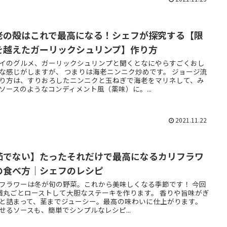
老の殻はこれで最高になる！シェフが探究する【限
を越えたガーリックシュリンプ】作り方
イのグルメ、ガーリックシュリンプと聞くとなにやらすごくおし
な感じがしますが、 つまりは海老ニンニク炒めです。 ジョージ流
り方は、すりおろしたニンニクと玉ねぎで海老をマリネして、み
ソースのようなコンディメント風（薬味）に。...
2021.11.22
茹でない】たったそれだけで最高になるカリフラワ
の食べ方｜シェフのレシピ
フラワーは冬が旬の野菜。これから美味しくなる季節です！ 今回
個丸ごとローストして大胆なステーキを作ります。 香りや旨味がぎ
と詰まって、茎までジューシー。最高の味わいに仕上がります。
せるソースも、簡単でシンプルなレシピ...