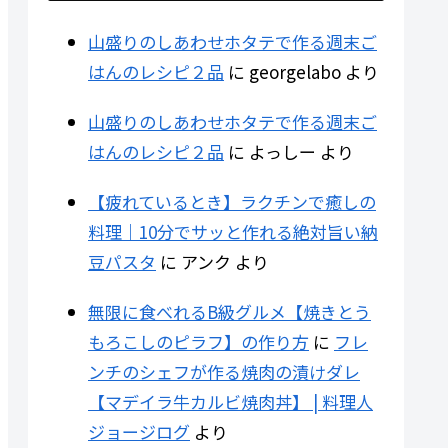
山盛りのしあわせホタテで作る週末ご
はんのレシピ２品
に
georgelabo
より
山盛りのしあわせホタテで作る週末ご
はんのレシピ２品
に
よっしー
より
【疲れているとき】ラクチンで癒しの
料理｜10分でサッと作れる絶対旨い納
豆パスタ
に
アンク
より
無限に食べれるB級グルメ【焼きとう
もろこしのピラフ】の作り方
に
フレ
ンチのシェフが作る焼肉の漬けダレ
【マデイラ牛カルビ焼肉丼】 | 料理人
ジョージログ
より