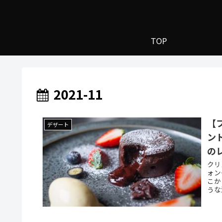
TOP
2021-11
【フ
デザート
ン
の
クリ
ォン
こか
うな