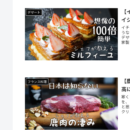
【
デザート
イ
イチ
うな
デザ
家製
【
フランス料理
高
寒く
を、
と思
クリ