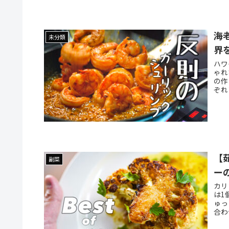
海
未分類
界
ハワ
ゃれ
の作
ぞれ
【
副菜
ー
カリ
は1
ゅっ
合わ