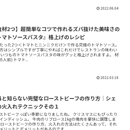
2022.06.04
食材2つ】超簡単なコツで作れるズバ抜けた美味さの
トマトソースパスタ』格上げのレシピ
たった2つ＜トマトとニンニクだけ＞で作る究極のトマトソース。
方はシンプルですが丁寧にやればこれだけでレストランの味わい
 いつものトマトソースパスタの味がグッと格上げされますよ。 材
5人前) トマト...
2022.03.18
外と知らない完璧なローストビーフの作り方｜シェ
の火入れテクニックその１
ストビーフっぽい季節になりましたね。 クリスマスにもぴったり
インディッシュ。 牛肉のリブロース1kgの塊肉を豪快に調理しま
 ローストビーフの作り方、火入れの方法はたくさんあって、それ
メリットとデメリットがあるのです...