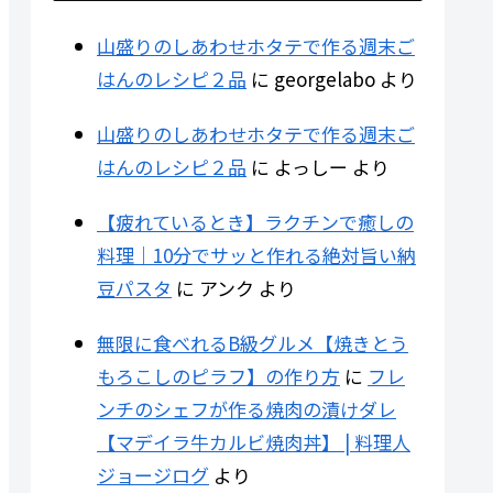
山盛りのしあわせホタテで作る週末ご
はんのレシピ２品
に
georgelabo
より
山盛りのしあわせホタテで作る週末ご
はんのレシピ２品
に
よっしー
より
【疲れているとき】ラクチンで癒しの
料理｜10分でサッと作れる絶対旨い納
豆パスタ
に
アンク
より
無限に食べれるB級グルメ【焼きとう
もろこしのピラフ】の作り方
に
フレ
ンチのシェフが作る焼肉の漬けダレ
【マデイラ牛カルビ焼肉丼】 | 料理人
ジョージログ
より