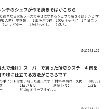
レンチのシェフが作る焼きそばがこちら
と簡単な自家製ソースで幸せになれるシェフの焼きそばレシピ 材
約1人前） 中華麺 1玉 豚バラ肉 100g キャベツ 1/4個 ニン
 1かけ バター 1かけ もやし 1/2パ...
2024.11.26
強火で焼け】スーパーで買った薄切りステーキ肉を
店の味に仕立てる方法がこちらです
のポイントは思い切った強火です！ 材料 牛肩ロース肉 約250g
ねぎ 1個 パセリ 適量 レモン 1/2個
ー 約15g オリーブオイル ...
2024.11.14