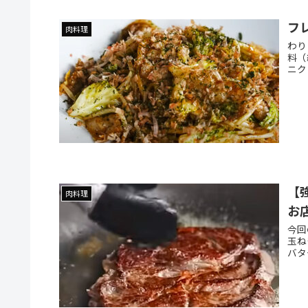
フ
肉料理
わり
料（
ニク
【
肉料理
お
今回
玉
バタ