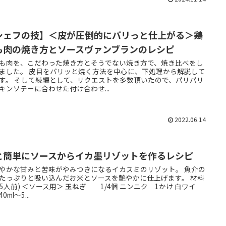
シェフの技】＜皮が圧倒的にバリっと仕上がる＞鶏
も肉の焼き方とソースヴァンブランのレシピ
も肉を、こだわった焼き方とそうでない焼き方で、焼き比べをし
ました。 皮目をパリッと焼く方法を中心に、下処理から解説して
す。 そして続編として、リクエストを多数頂いたので、パリパリ
キンソテーに合わせた付け合わせ...
2022.06.14
と簡単にソースからイカ墨リゾットを作るレシピ
やかな甘みと苦味がやみつきになるイカスミのリゾット。 魚介の
たっぷりと吸い込んだお米とソースを艶やかに仕上げます。 材料
1.5人前) ＜ソース用＞ 玉ねぎ 1/4個 ニンニク 1かけ 白ワイ
0ml～5...