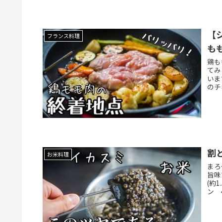
【
フランス料理
も
鶏も
てみ
いま
のチ
割
お米料理
まろ
旨味
(約
ン 4