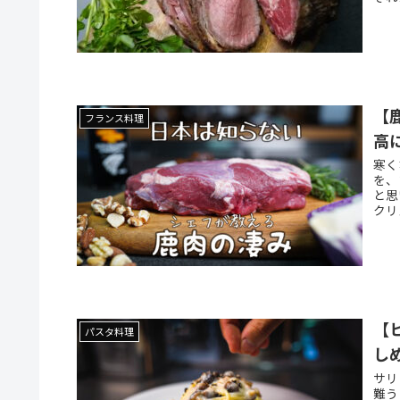
【
フランス料理
高
寒く
を、
と思
クリ
【
パスタ料理
し
サリ
難う