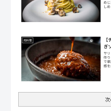
めじ
しめ
【
肉料理
ぎ
サリ
作り
で単
感を
次