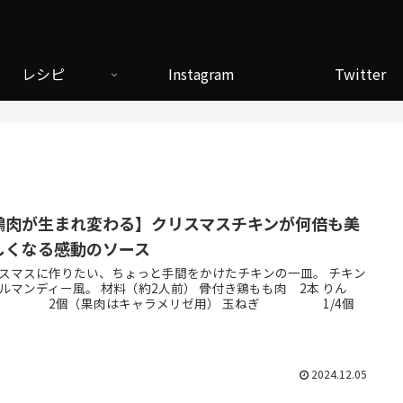
レシピ
Instagram
Twitter
鶏肉が生まれ変わる】クリスマスチキンが何倍も美
しくなる感動のソース
スマスに作りたい、ちょっと手間をかけたチキンの一皿。 チキン
ルマンディー風。 材料（約2人前） 骨付き鶏もも肉 2本 りん
 2個（果肉はキャラメリゼ用） 玉ねぎ 1/4個
2024.12.05