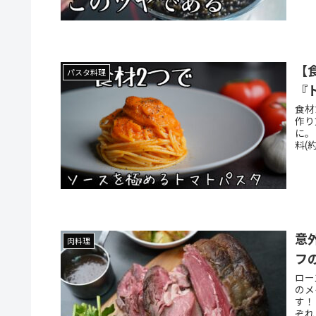
【
パスタ料理
『
食材
作り
に。
料(約
意
肉料理
フ
ロー
のメ
す！
ぞれ