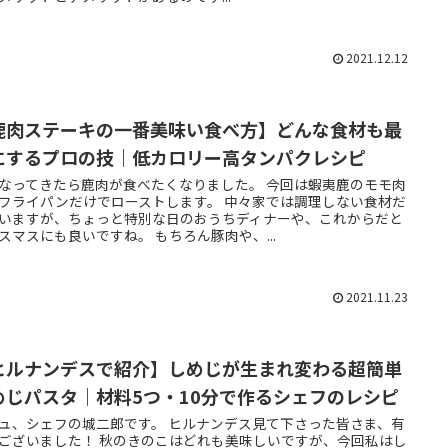
2021.12.12
鹿肉ステーキの一番美味い食べ方】どんな食材も最
にするプロの技｜低カロリー高タンパクレシピ
なってきたら鹿肉が食べたくなりました。 今回は蝦夷鹿のモモ肉
フライパンだけでローストします。 中々家では調理しない食材だ
いますが、ちょっと特別な日のおうちディナーや、これからだと
スマスにも良いですね。 もちろん豚肉や、...
2021.11.23
ヒルナンデスで紹介】しめじが生まれ変わる超簡単
めじパスタ｜材料5つ・10分で作るシェフのレシピ
ュ、シェフの城二郎です。 ヒルナンデス見て下さった皆さま、有
ございました！ 秋のきのこはどれも美味しいですが、今回私はし