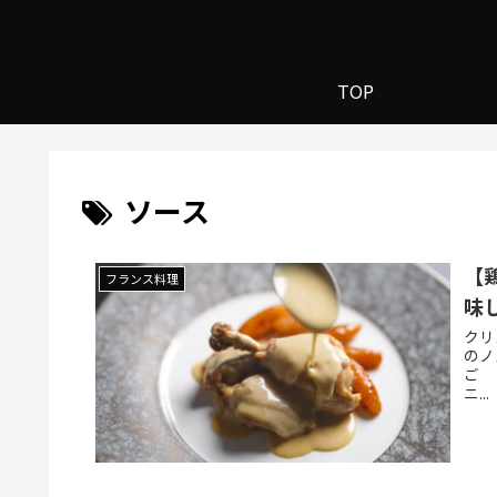
TOP
ソース
【
フランス料理
味
クリ
のノ
ご
ニ...