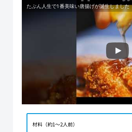
たぶん人生で1番美味い唐揚げが誕生しました『柿
材料（約1〜2人前）