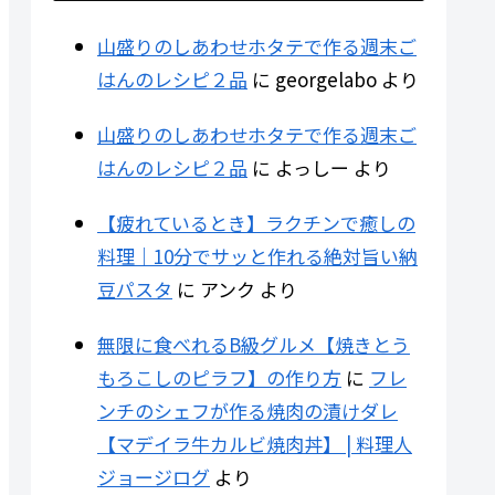
山盛りのしあわせホタテで作る週末ご
はんのレシピ２品
に
georgelabo
より
山盛りのしあわせホタテで作る週末ご
はんのレシピ２品
に
よっしー
より
【疲れているとき】ラクチンで癒しの
料理｜10分でサッと作れる絶対旨い納
豆パスタ
に
アンク
より
無限に食べれるB級グルメ【焼きとう
もろこしのピラフ】の作り方
に
フレ
ンチのシェフが作る焼肉の漬けダレ
【マデイラ牛カルビ焼肉丼】 | 料理人
ジョージログ
より