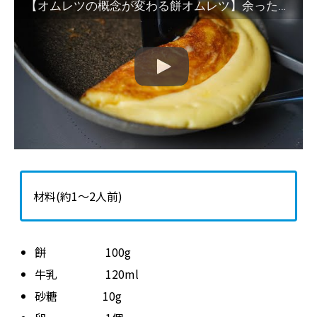
【オムレツの概念が変わる餅オムレツ】余ったお餅で作る超簡単ふわとろおやつ｜おもちアレンジレシピ
材料(約1〜2人前)
餅 100g
牛乳 120ml
砂糖 10g