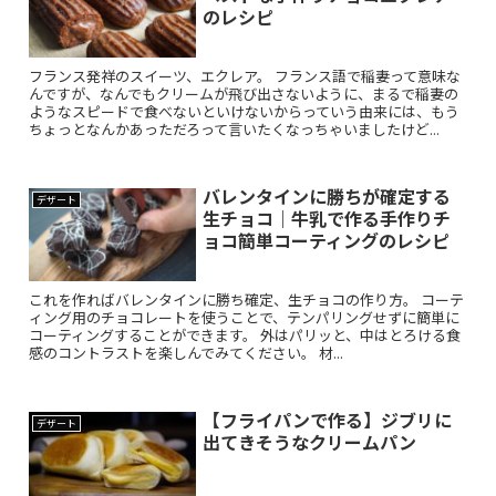
のレシピ
フランス発祥のスイーツ、エクレア。 フランス語で稲妻って意味な
んですが、なんでもクリームが飛び出さないように、まるで稲妻の
ようなスピードで食べないといけないからっていう由来には、もう
ちょっとなんかあっただろって言いたくなっちゃいましたけど...
バレンタインに勝ちが確定する
デザート
生チョコ｜牛乳で作る手作りチ
ョコ簡単コーティングのレシピ
これを作ればバレンタインに勝ち確定、生チョコの作り方。 コーテ
ィング用のチョコレートを使うことで、テンパリングせずに簡単に
コーティングすることができます。 外はパリッと、中はとろける食
感のコントラストを楽しんでみてください。 材...
【フライパンで作る】ジブリに
デザート
出てきそうなクリームパン