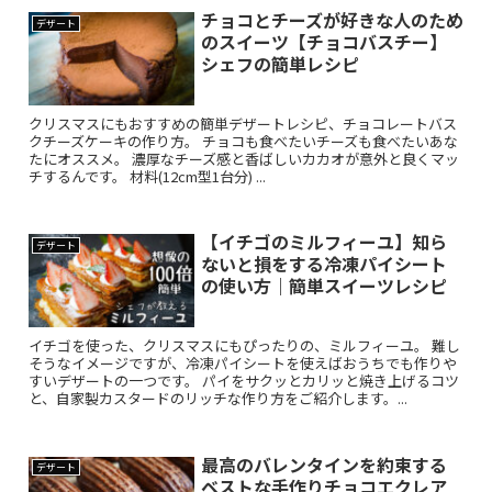
チョコとチーズが好きな人のため
デザート
のスイーツ【チョコバスチー】
シェフの簡単レシピ
クリスマスにもおすすめの簡単デザートレシピ、チョコレートバス
クチーズケーキの作り方。 チョコも食べたいチーズも食べたいあな
たにオススメ。 濃厚なチーズ感と香ばしいカカオが意外と良くマッ
チするんです。 材料(12cm型1台分) ...
【イチゴのミルフィーユ】知ら
デザート
ないと損をする冷凍パイシート
の使い方｜簡単スイーツレシピ
イチゴを使った、クリスマスにもぴったりの、ミルフィーユ。 難し
そうなイメージですが、冷凍パイシートを使えばおうちでも作りや
すいデザートの一つです。 パイをサクッとカリッと焼き上げるコツ
と、自家製カスタードのリッチな作り方をご紹介します。...
最高のバレンタインを約束する
デザート
ベストな手作りチョコエクレア