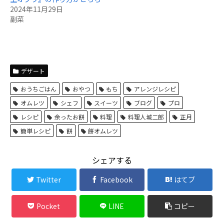
2024年11月29日
副菜
デザート
おうちごはん
おやつ
もち
アレンジレシピ
オムレツ
シェフ
スイーツ
ブログ
プロ
レシピ
余ったお餅
料理
料理人城二郎
正月
簡単レシピ
餅
餅オムレツ
シェアする
Twitter
Facebook
はてブ
Pocket
LINE
コピー