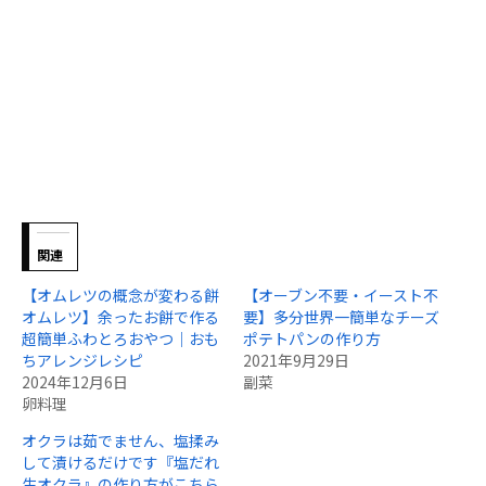
関連
【オムレツの概念が変わる餅
【オーブン不要・イースト不
オムレツ】余ったお餅で作る
要】多分世界一簡単なチーズ
超簡単ふわとろおやつ｜おも
ポテトパンの作り方
ちアレンジレシピ
2021年9月29日
2024年12月6日
副菜
卵料理
オクラは茹でません、塩揉み
して漬けるだけです『塩だれ
生オクラ』の作り方がこちら