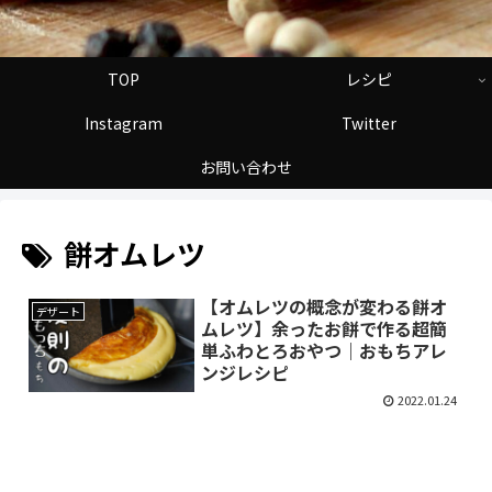
TOP
レシピ
Instagram
Twitter
お問い合わせ
餅オムレツ
【オムレツの概念が変わる餅オ
デザート
ムレツ】余ったお餅で作る超簡
単ふわとろおやつ｜おもちアレ
ンジレシピ
2022.01.24