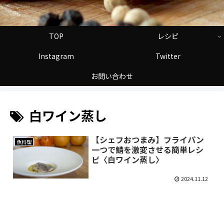
TOP
レシピ
Instagram
Twitter
お問い合わせ
白ワイン蒸し
【シェフおつまみ】フライパン
魚料理
一つで鯖を激変させる簡単レシ
ピ〈白ワイン蒸し〉
2024.11.12